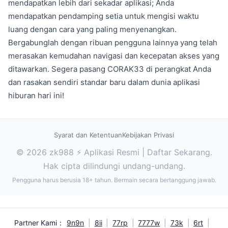
mendapatkan lebih dari sekadar aplikasi; Anda
mendapatkan pendamping setia untuk mengisi waktu
luang dengan cara yang paling menyenangkan.
Bergabunglah dengan ribuan pengguna lainnya yang telah
merasakan kemudahan navigasi dan kecepatan akses yang
ditawarkan. Segera pasang CORAK33 di perangkat Anda
dan rasakan sendiri standar baru dalam dunia aplikasi
hiburan hari ini!
Syarat dan Ketentuan
Kebijakan Privasi
© 2026 zk988 ⚡ Aplikasi Resmi | Daftar Sekarang.
Hak cipta dilindungi undang-undang.
Pengguna harus berusia 18+ tahun. Bermain secara bertanggung jawab.
Partner Kami：
9n9n
|
8ii
|
77rp
|
7777w
|
73k
|
6rt
|