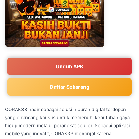
Unduh APK
Daftar Sekarang
CORAK33 hadir sebagai solusi hiburan digital terdepan
yang dirancang khusus untuk memenuhi kebutuhan gaya
hidup modern melalui perangkat seluler. Sebagai aplikasi
mobile yang inovatif, CORAK33 menonjol karena