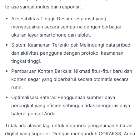
terasa sangat mulus dan responsif.
Aksesibilitas Tinggi: Desain responsif yang
menyesuaikan secara sempurna dengan berbagai
ukuran layar smartphone dan tablet.
Sistem Keamanan Terenkripsi: Melindungi data pribadi
dan aktivitas pengguna dengan protokol keamanan
tingkat tinggi.
Pembaruan Konten Berkala: Nikmati fitur-fitur baru dan
konten segar yang diperbarui secara otomatis secara
rutin.
Optimalisasi Baterai: Penggunaan sumber daya
perangkat yang efisien sehingga tidak menguras daya
baterai ponsel Anda.
Tidak ada alasan lagi untuk menunda pengalaman hiburan
digital yang superior. Dengan mengunduh CORAK33, Anda