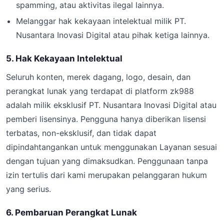
spamming, atau aktivitas ilegal lainnya.
Melanggar hak kekayaan intelektual milik PT.
Nusantara Inovasi Digital atau pihak ketiga lainnya.
5. Hak Kekayaan Intelektual
Seluruh konten, merek dagang, logo, desain, dan
perangkat lunak yang terdapat di platform zk988
adalah milik eksklusif PT. Nusantara Inovasi Digital atau
pemberi lisensinya. Pengguna hanya diberikan lisensi
terbatas, non-eksklusif, dan tidak dapat
dipindahtangankan untuk menggunakan Layanan sesuai
dengan tujuan yang dimaksudkan. Penggunaan tanpa
izin tertulis dari kami merupakan pelanggaran hukum
yang serius.
6. Pembaruan Perangkat Lunak