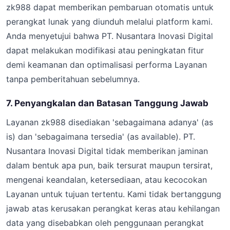
zk988 dapat memberikan pembaruan otomatis untuk
perangkat lunak yang diunduh melalui platform kami.
Anda menyetujui bahwa PT. Nusantara Inovasi Digital
dapat melakukan modifikasi atau peningkatan fitur
demi keamanan dan optimalisasi performa Layanan
tanpa pemberitahuan sebelumnya.
7. Penyangkalan dan Batasan Tanggung Jawab
Layanan zk988 disediakan 'sebagaimana adanya' (as
is) dan 'sebagaimana tersedia' (as available). PT.
Nusantara Inovasi Digital tidak memberikan jaminan
dalam bentuk apa pun, baik tersurat maupun tersirat,
mengenai keandalan, ketersediaan, atau kecocokan
Layanan untuk tujuan tertentu. Kami tidak bertanggung
jawab atas kerusakan perangkat keras atau kehilangan
data yang disebabkan oleh penggunaan perangkat