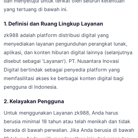
dan menyetujui untuk terikat oleh seluruh ketentuan
yang tertuang di bawah ini.
1. Definisi dan Ruang Lingkup Layanan
zk988 adalah platform distribusi digital yang
menyediakan layanan pengunduhan perangkat lunak,
aplikasi, dan konten hiburan digital lainnya (selanjutnya
disebut sebagai 'Layanan'). PT. Nusantara Inovasi
Digital bertindak sebagai penyedia platform yang
memfasilitasi akses ke berbagai konten digital bagi
pengguna di Indonesia.
2. Kelayakan Pengguna
Untuk menggunakan Layanan zk988, Anda harus
berusia minimal 18 tahun atau telah menikah dan tidak
berada di bawah perwalian. Jika Anda berusia di bawah