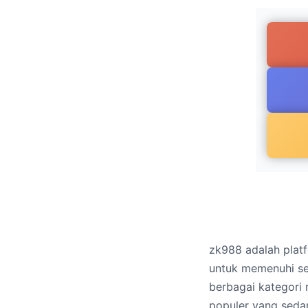
zk988 adalah plat
untuk memenuhi se
berbagai kategori 
populer yang seda