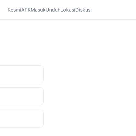
Resmi
APK
Masuk
Unduh
Lokasi
Diskusi