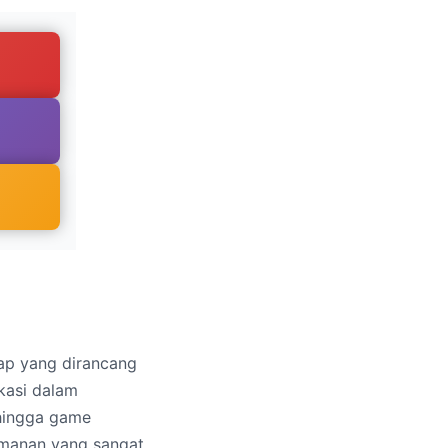
ap yang dirancang
kasi dalam
 hingga game
amanan yang sangat