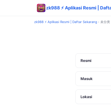
zk988 ⚡ Aplikasi Resmi | Daft
zk988 ⚡ Aplikasi Resmi | Daftar Sekarang
›
未分类
Resmi
Masuk
Lokasi